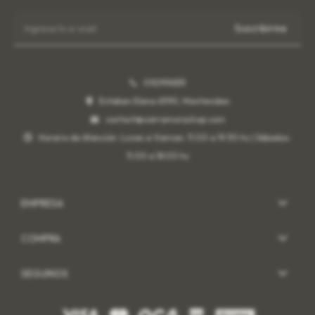
Suscribirme
092996551
Esteban Elena 6390, Montevideo
contact@sierramorashop.com
Horario de Atención: Lunes a Viernes: 11:00 a 19:30 hs | Sábados:
11:00 a 18:00 hs
EMPRESA
COMPRA
SEGUINOS