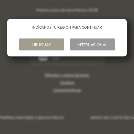
Manta suave de lana Merino 100%
Medidas: 2 x 1,40 cm
INDÍCANOS TU REGIÓN PARA CONTINUAR
UBICAR EN TIENDA
URUGUAY
INTERNACIONAL
CANJEÁ ACÁ TUS MILLAS
ITAÚ
Métodos y costos de envío
Cambios
Características
PRAS MAYORES A $6000 PESOS
ENVÍO SIN COSTO EN COM