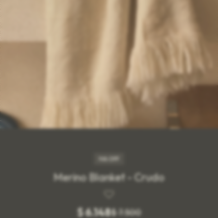
IVA OFF
Merino Blanket - Crudo
$
6.148
$
7.500