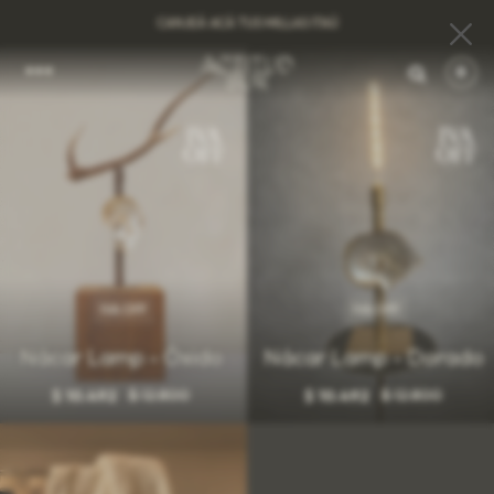
CANJEÁ ACÁ TUS MILLAS ITAÚ
0
IVA OFF
IVA OFF
Nácar Lamp - Óxido
Nácar Lamp - Dorado
$
12.800
$
12.800
$
10.492
$
10.492