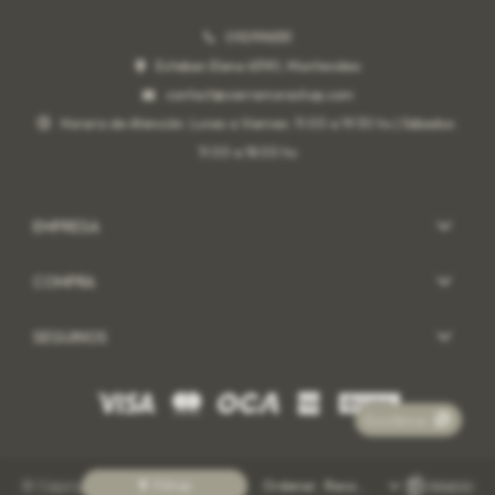
092996551
Esteban Elena 6390, Montevideo
contact@sierramorashop.com
Horario de Atención: Lunes a Viernes: 11:00 a 19:30 hs | Sábados:
11:00 a 18:00 hs
EMPRESA
COMPRA
SEGUINOS
Escribinos
© Copyright 2026 / Actitud Sur
Recomendados