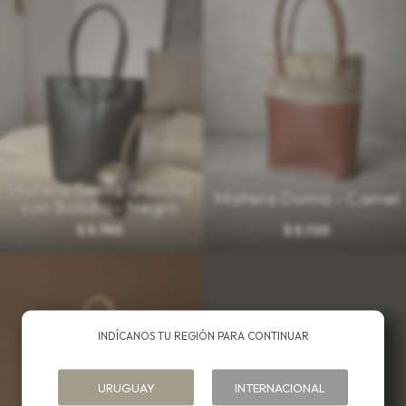
Matera Sierra Gaucha
Matera Doma - Camel
con Bolsillo - Negro
$
5.750
$
5.720
INDÍCANOS TU REGIÓN PARA CONTINUAR
URUGUAY
INTERNACIONAL