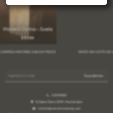
Matera Doma - Suela
$
5.720
MPRAS MAYORES A $6000 PESOS
ENVÍO SIN COSTO EN CO
Suscribirme
092996551
Esteban Elena 6390, Montevideo
contact@sierramorashop.com