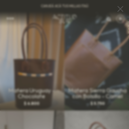
CANJEÁ ACÁ TUS MILLAS ITAÚ
0
Matera Uruguay -
Matera Sierra Gaucha
Chocolate
con Bolsillo - Camel
$
6.800
$
5.750