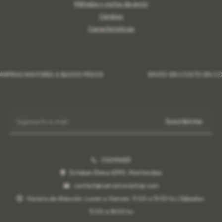
Métodos y costos de envío
Cambios
Características
RAS MAYORES A $6000 PESOS
ENVÍO SIN COSTO EN COMP
Suscribirme
092996551
Esteban Elena 6390, Montevideo
contact@sierramorashop.com
Horario de Atención: Lunes a Viernes: 11:00 a 19:30 hs | Sábados:
11:00 a 18:00 hs