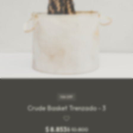
IVA OFF
Crude Basket Trenzado - 3
$
8.853
$
10.800