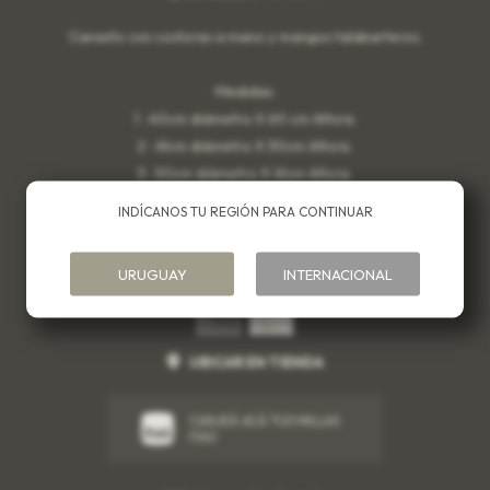
Canasto con costuras a mano y mangos talabarteros.
Medidas:
1 : 40cm diàmetro X 60 cm Altura.
2 : 41cm diàmetro X 30cm Altura.
3 : 50cm diàmetro X 41cm Altura.
- Mangos 36cm Aprox.
INDÍCANOS TU REGIÓN PARA CONTINUAR
Variantes:
URUGUAY
INTERNACIONAL
UBICAR EN TIENDA
CANJEÁ ACÁ TUS MILLAS
ITAÚ