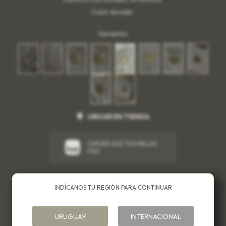
Color dorado.
Variantes:
UBICAR EN TIENDA
CANJEÁ ACÁ TUS MILLAS
ITAÚ
Métodos y costos de envío
INDÍCANOS TU REGIÓN PARA CONTINUAR
Cambios
URUGUAY
INTERNACIONAL