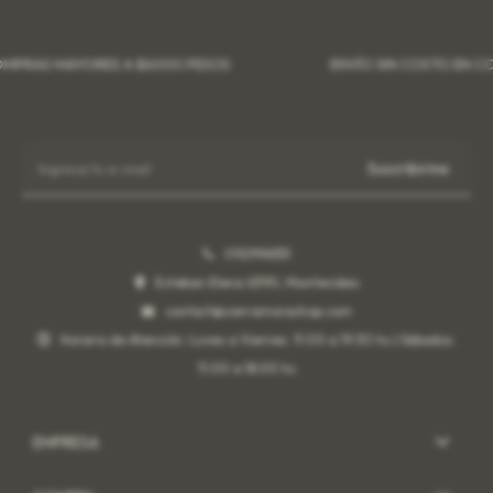
S MAYORES A $6000 PESOS
ENVÍO SIN COSTO EN COMPRA
Suscribirme
092996551
Esteban Elena 6390, Montevideo
contact@sierramorashop.com
Horario de Atención: Lunes a Viernes: 11:00 a 19:30 hs | Sábados:
11:00 a 18:00 hs
EMPRESA