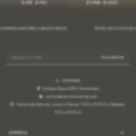
$
750
$
1.400
$
615
$
1.148
RAS MAYORES A $6000 PESOS
ENVÍO SIN COSTO EN COMP
Suscribirme
092996551
Esteban Elena 6390, Montevideo
contact@sierramorashop.com
Horario de Atención: Lunes a Viernes: 11:00 a 19:30 hs | Sábados:
11:00 a 18:00 hs
EMPRESA