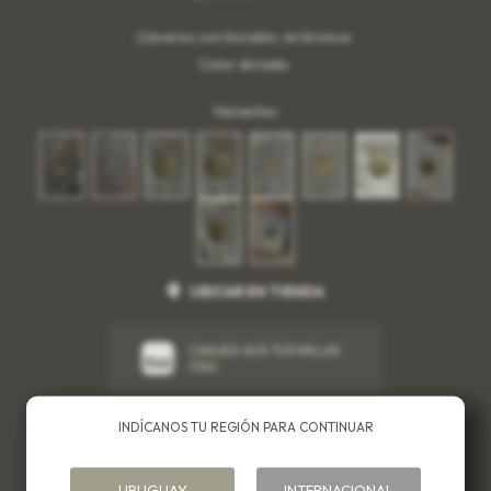
Llaveros con Iniciales. en bronce.
Color dorado.
Variantes:
UBICAR EN TIENDA
CANJEÁ ACÁ TUS MILLAS
ITAÚ
INDÍCANOS TU REGIÓN PARA CONTINUAR
Métodos y costos de envío
Cambios
URUGUAY
INTERNACIONAL