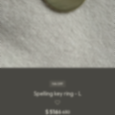
IVA OFF
Spelling key ring - L
$
516
$
630