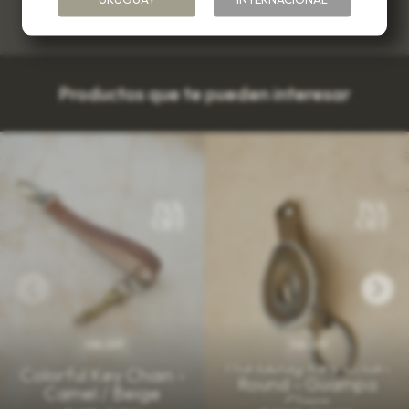
Productos que te pueden interesar
IVA OFF
IVA OFF
Handbag Key Chain
Colorful Key Chain -
Round - Guampa
Camel / Beige
Clara